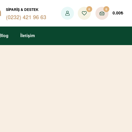
SIPARIŞ & DESTEK
0
0
0.00
₺
(0232) 421 96 63
Blog
İletişim