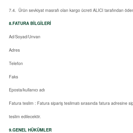
7.4. Ürün sevkiyat masrafı olan kargo ücreti ALICI tarafından öden
8.FATURA BİLGİLERİ
Ad/Soyad/Unvan
Adres
Telefon
Faks
Eposta/kullanıcı adı
Fatura teslim : Fatura sipariş teslimatı sırasında fatura adresine sipa
teslim edilecektir.
9.GENEL HÜKÜMLER