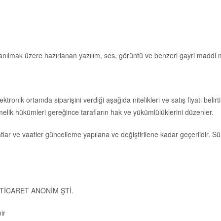
anılmak üzere hazırlanan yazılım, ses, görüntü ve benzeri gayri maddi m
ronik ortamda siparişini verdiği aşağıda nitelikleri ve satış fiyatı belirtil
ik hükümleri gereğince tarafların hak ve yükümlülüklerini düzenler.
fiyatlar ve vaatler güncelleme yapılana ve değiştirilene kadar geçerlidir. Sü
 TİCARET ANONİM ŞTİ.
ir