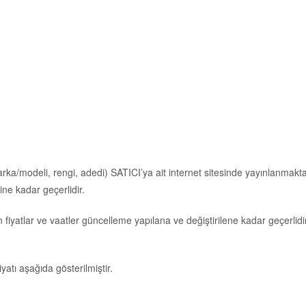
marka/modeli, rengi, adedi) SATICI’ya ait internet sitesinde yayınlanmak
ine kadar geçerlidir.
ilen fiyatlar ve vaatler güncelleme yapılana ve değiştirilene kadar geçerlidi
atı aşağıda gösterilmiştir.