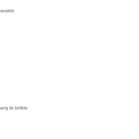
ecektir.
riş ile birlikte