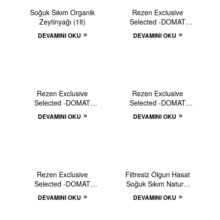
TÜKENDI
TÜKENDI
Soğuk Sıkım Organik
Rezen Exclusive
Zeytinyağı (1lt)
Selected -DOMAT
Erken Hasat – Soğuk
DEVAMINI OKU
DEVAMINI OKU
Sıkım – Naturel Sızma
Zeytinyağı – (500cc)
TÜKENDI
TÜKENDI
Rezen Exclusive
Rezen Exclusive
Selected -DOMAT
Selected -DOMAT
Erken Hasat – Soğuk
Erken Hasat – Soğuk
DEVAMINI OKU
DEVAMINI OKU
Sıkım – Naturel Sızma
Sıkım – Naturel Sızma
Zeytinyağı – (5lt)
Zeytinyağı – (1lt)
TÜKENDI
TÜKENDI
Rezen Exclusive
Filtresiz Olgun Hasat
Selected -DOMAT
Soğuk Sıkım Naturel
Erken Hasat – Soğuk
Sızma Zeytinyağı (750
DEVAMINI OKU
DEVAMINI OKU
Sıkım – Naturel Sızma
ml)
Zeytinyağı – (3lt)