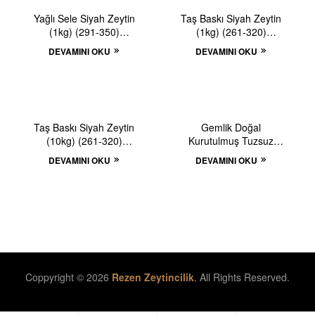
TÜKENDI
TÜKENDI
Yağlı Sele Siyah Zeytin
Taş Baskı Siyah Zeytin
(1kg) (291-350)
(1kg) (261-320)
KALİBR
KALİBRE
DEVAMINI OKU
DEVAMINI OKU
TÜKENDI
TÜKENDI
Taş Baskı Siyah Zeytin
Gemlik Doğal
(10kg) (261-320)
Kurutulmuş Tuzsuz
KALİBRE
Siyah Zeytin (850gr)
DEVAMINI OKU
DEVAMINI OKU
Coppyright © 2026
Rezen Zeytincilik
. All Rights Reserved.